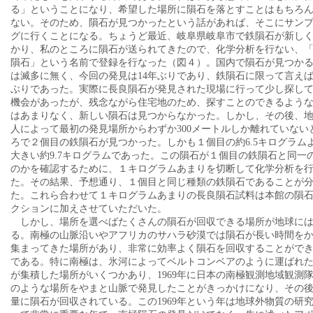
る」ということになり、希望した場所に隕石を落とすことはもちろ
ない。そのため、隕石が見つかったという話があれば、そこにサン
グに行くことになる。ちょうど最近、岐阜県岐阜市で鉄隕石が新し
かり、私のところに隕石が送られてきたので、化学分析を行ない、
隕石」という名前で登録を行なった（図４）。国内で隕石が見つか
は滅多に無く、今回の発見は14年ぶりであり、鉄隕石に限って言えば
ぶりであった。実際に長良隕石が発見された現場に行って少し探し
機会があったが、残念ながら住宅地のため、探すことのできるよう
はあまりなく、新しい隕石は見つからなかった。しかし、その後、
人によって最初の発見場所からわずか300メートルしか離れていない
ろで２個目の鉄隕石が見つかった。しかも１個目の約6.5キログラム
大きい約9.7キログラムであった。この隕石が１個目の鉄隕石と同一
のかを確認するために、１キログラムあまりを切断して化学分析を
た。その結果、予想通り、１個目と同じ種類の鉄隕石であることが
た。これら合わせて１キログラムあまりの長良隕石試料は本館の隕
クションに加えさせていただいた。
しかし、場所を選べばたくさんの隕石が回収できる場所が地球に
る。南極の山脈沿いやアフリカのサハラ砂漠では隕石が長い時間を
集まってきた場所があり、非常に効率よく隕石を回収することがで
である。特に南極は、氷河によってベルトコンベアのように運ばれ
が集積した場所がいくつかあり、1969年に日本の南極観測地域観測
のような場所をやまと山脈で発見したことがきっかけになり、その
量に隕石が回収されている。この1969年という年は地球外物質の研