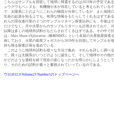
こちらはサンプルを回収して地球に帰還するのは2023年の予定であ
ュウグウもベンヌも、有機物や水が存在していると考えられている
で、太陽系にどのようにこれらの物質が分布しているか、また地球
生命の起源を知る上でも、有用な情報をもたらしてくれるはずであ
れらの現在進行形の２つのサンプルリターン探査以外にも、今後は
だけでなく、月や火星からのサンプルリターンも計画されており、20
以降は多くの地球外試料がもたらされてくるはずである。その中で
は、Mars Moon eXploration（略称MMX）という名前の火星衛星探査
画しており、火星の衛星フォボスから2029年を目指してサンプルを
持ち帰る探査計画を進めている。
このように地球外試料を様々な方法で集め、それらを詳しく調べ
で、我々は太陽系がいつどのように誕生して、そして地球やその他
がどのような過程を経て現在の姿になったかを明らかにしようとし
り、そのための試料が着々と蓄積されていっているのである。
ウロボロスVolume23 Number1のトップページへ