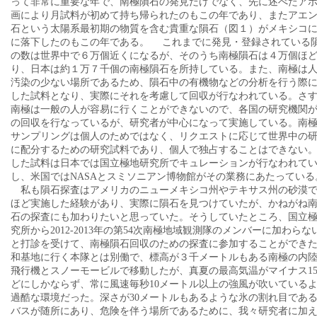
って非常に重要な年で、南極隕石の発見だけでなく、先に述べたア
画により月試料が初めて持ち帰られたのもこの年であり、またアエ
石という太陽系最初期の物質を含む貴重な隕石（図１）がメキシコ
に落下したのもこの年である。 これまでに発見・登録されている
の数は世界中で６万個近くになるが、そのうち南極隕石は４万個ほ
り、日本は約１万７千個の南極隕石を所持している。また、南極は
汚染の少ない場所であるため、隕石中の有機物などの分析を行う際
した試料となり、実際にそれを考慮して回収が行なわれている。さ
南極は一般の人が容易に行くことができないので、各国の研究機関
の回収を行なっているが、研究者が中心になって実施している。南
サンプリングは個人のためではなく、リクエストに応じて世界中の
に配分するための研究試料であり、個人で独占することはできない
した試料は日本では国立極地研究所でキュレーションが行なわれて
し、米国ではNASAとスミソニアン博物館がその業務にあたっている
私も隕石探査はアメリカのニューメキシコ州やテキサス州の砂漠
ほど実施した経験があり、実際に隕石を見つけていたが、かねがね
石の探査にも加わりたいと思っていた。そうしていたところ、国立
究所から2012-2013年の第54次南極地域観測隊のメンバーに加わらな
と打診を受けて、南極隕石回収のための探査に参加することができ
和基地に行く本隊とは別働で、標高が３千メートルもある南極の内
飛行機とスノーモービルで移動したが、真夏の最高気温がマイナス1
どにしかならず、常に風速毎秒10メートル以上の強風が吹いている
過酷な環境だった。深さが30メートルもあるような氷の割れ目であ
バスが随所にあり、危険を伴う場所であるために、我々研究者に加