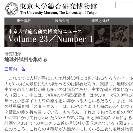
総合情報
展示公開
組織と構成
研究紹介
地球外試料を集める
三河内 岳
これまでに人類が手にした地球外試料には何があるだろうか？ 
人がいちばん最初に思い浮かべるのは隕石だろう。実際に、地球外
中でその量と種類が最も多いのは隕石であり、主要な研究対象にな
る（図１）。中には、JAXAの小惑星探査機「はやぶさ」が2010年に
帰った小惑星イトカワの塵を思い浮かべる人もいるだろう。また、NA
の彗星探査機「スターダスト」は、はやぶさよりも前の2006年にヴ
２彗星の塵を持ち帰っている。もちろん、それよりもはるか前の196
1972年にかけて行なわれたNASAのアポロ計画と同時期のソ連による
計画で合わせて400キログラム近い月試料が回収されている（図２）
在のところ、これらの４種類が人類が手にしている主要な地球外物