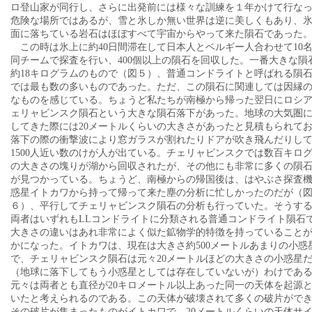
ロ登山家が同行し、さらに出発前には様々な訓練を１年かけて行な
危険な場所ではあるが、雪と氷しか無い世界は逆に美しくもあり、
面に落ちている岩石はほぼすべて宇宙からやって来た隕石であった
この時は氷上に約40日間滞在して日本人とベルギー人合わせて10
同チームで探査を行い、400個以上の隕石を回収した。一番大きな隕
約18キログラムのもので（図５）、普通コンドライトと呼ばれる隕
では最も数の多いものであった。ただ、この隕石に関連しては因縁
なものを感じている。ちょうど私たちが南極から帰った翌日にロシ
ェリャビンスク隕石という大きな隕石落下があった。地球の大気圏
してきた際には20メートルくらいの大きさがあったと見積もられて
落下の際の衝撃波により窓ガラスが割れたりドアが吹き飛んだりし
1500人近い数のけが人が出ている。チェリャビンスクでは数百キロ
の大きさの塊りが湖から回収されたが、その他にも非常に多くの隕
が見つかっている。ちょうど、南極からの帰国後は、はやぶさ探査
惑星イトカワから持って帰って来た塵の分析に忙しかったのだが（
６）、平行してチェリャビンスク隕石の分析も行っていた。そうす
両者はいずれもLLコンドライトに分類される普通コンドライト隕石
大きさの違いはあれ非常によく似た鉱物学的特徴を持っていること
かになった。イトカワは、現在は大きさ約500メートルあまりの小惑
で、チェリャビンスク隕石は元々20メートルほどの大きさの小惑星
（地球に落下してもう小惑星としては存在していないが）わけであ
元々は両者とも直径が20キロメートル以上あった同一の天体を起源
いたと考えられるのである。この天体が破壊されて多くの破片がで
その破片が集まったものがイトカワで、20メートルくらいの天体サ