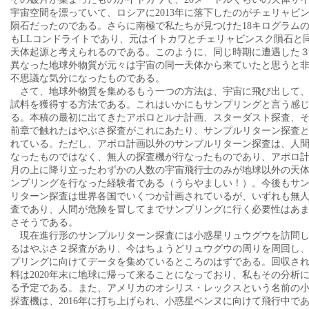
宇宙空間を漂っていて、ロシアに2013年に落下したのがチェリャビ
隕石だったのである。さらに南極で私たちが見つけた18キログラム
もLLコンドライトであり、元はイトカワとチェリャビンスク隕石と
天体起源と考えられるのである。このように、同じ時期に遭遇した
異なった地球外物質が元々は宇宙の同一天体から来ていたと思うと
不思議な気分になったものである。
さて、地球外物質を集めるもう一つの方法は、宇宙に飛び出して
試料を獲得する方法である。これはいかにもサンプリングと言う感
る。本稿の最初に出てきたアポロとルナ計画、スターダスト探査、
前章で触れたはやぶさ探査がこれにあたり、サンプルリターン探査
れている。ただし、アポロ計画以外のサンプルリターン探査は、人
なったものではなく、無人の探査機が行なったものであり、アポロ
月の上に降り立ったわずかの人数の宇宙飛行士のみが地球以外の天
ンプリングを行なった経験者である（うらやましい！）。今後もサ
リターン探査は世界各国でいくつか計画されているが、いずれも無
査であり、人間が危険を冒してまでサンプリングに行く必要性はあ
さそうである。
現在進行形のサンプルリターン探査には小惑星リュウグウを訪問
るはやぶさ２探査があり、今はちょうどリュウグウの周りを周回し
プリングに向けてデータを集めているところのはずである。回収さ
料は2020年末に地球に帰って来ることになっており、私もその分析
る予定である。また、アメリカのオシリス・レックスという名前の
探査機は、2016年に打ち上げられ、小惑星ベンヌに向けて飛行中で