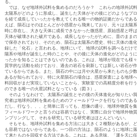
る。
では、なぜ地球外試料を集めるのだろうか？ これらの地球外試
太陽系がどのように形成し、誕生した天体がその後にどのようなプ
を経て成長していったかを教えてくれる唯一の物的証拠だからであ
えば、隕石はそのほとんどが小惑星から飛来しており、元々は太陽
時に存在し、大きな天体に成長できなかった微惑星、原始惑星と呼
天体が破壊された破片である。成長しなかったがために、昔のまま
で保存されており、そのため、隕石は太陽系の歴史、特に天体の進
録した「化石」と言われる。地球にいて、地球の試料を調べるだけ
陽系や地球が誕生した時のことや、その後に天体の進化がどのよう
ったかを知ることはできないのである。これは、地球が現在でも様
質学的な活動を続けており、過去の岩石を刷新しては新しい岩石が
ているからである。また、隕石の中には月や火星から来たものも少
あるが知られており、特に火星隕石の場合は、惑星探査による地球
料回収がまだ実現していないことから、実験室での高精度分析を行
のできる唯一の火星試料となっている（図３）。
そのようなわけで、太陽系の誕生とその後の天体進化が知りたい
究者は地球外試料を集めるためのフィールドワークを行なうのであ
だし、行なう、、、と簡単に言っても、想像の通り、地球外物質を
フィールドワークと言うのは容易ではなく、実際に自分で地球外物
ンプリングして、それを研究している研究者はほとんどいない。
そもそも、地球外試料を集める方法には大きく２種類があるが、
も容易ではないからである。一つ目の方法は、隕石のように地球に
て来たものを回収する方法である。これは、ある意味、「運を天に