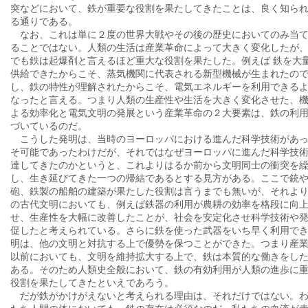
突などにおいて、鉄が重要な役割を果たしてきたことは、良く知ら
る通りである。
なお、これは単に２度の世界大戦やその後の歴史においてのみ当
ることではない。人類の生活は産業革命によって大きく変化したが
でも鉄は起爆剤と言えるほど重大な役割を果たした。例えば 鉄を大
供給できたからこそ、蒸気機関に代表される新型機械が生まれたの
し、鉄の特性が理解されたからこそ、電気エネルギーを利用できる
なったと言える。つまり人類の生産性や生活を大きく変化させた、
よる効率化と電気文明の発展という産業革命の２大要素は、鉄の利
づいているのだ。
こうした発明は、当時のヨーロッパにおける進んだ科学技術があ
そ可能であったわけだが、それではなぜヨーロッパに進んだ科学技
達してきたのかというと、これよりはるか前から文明同士の衝突を
し、生き延びてきた一つの帰結であるとする見方がある。ここで銃
砲、鉄製の船舶の建築が果たした役割は言うまでも無いが、それよ
の古代文明においても、例えば鉄器の利用が農耕の効率を格段に向
せ、生産性を大幅に改善したことが、社会を安定化させ科学技術や
促したと考えられている。さらに鉄を使った武器をいち早く利用で
明は、他の文明と対抗する上で優勢を保つことができた。つまり産
以前においても、文明を維持拡大する上で、鉄は本質的な働きをし
ある。そのため人類史全般において、鉄の有効利用が人類の進歩に
役割を果たしてきたといえであろう。
だが鉄がかけがえないと考えられる理由は、それだけではない。