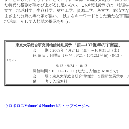
た特異な役割が浮かび上がるに違いない。この特別展示では、物理
文学、地球科学、生命科学、材料工学、資源工学、考古学、経済学
まざまな分野の専門家が集い､「鉄」をキーワードとした新たな宇宙
地球誌、そして人類誌の提示を狙う。
「鉄―137億年の宇宙誌」
東京大学総合研究博物館特別展示
会 期：2009年７月24日（金）～10月31日（土）
休 館 日：月曜日（ただし9/21・10/12は開館)・8/13・
8/14・
9/13・9/24・10/13
開館時間：10:00～17:00（ただし入館は16:30まで）
会 場：東京大学総合研究博物館 １階新館展示ホー
備 考：入場無料
ウロボロスVolume14 Number1のトップページへ