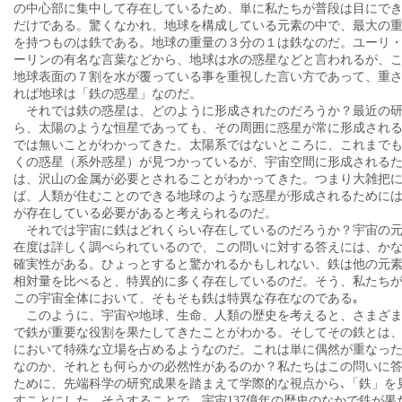
の中心部に集中して存在しているため、単に私たちが普段は目にで
だけである。驚くなかれ、地球を構成している元素の中で、最大の
を持つものは鉄である。地球の重量の３分の１は鉄なのだ。ユーリ
ーリンの有名な言葉などから、地球は水の惑星などと言われるが、
地球表面の７割を水が覆っている事を重視した言い方であって、重
れば地球は「鉄の惑星」なのだ。
それでは鉄の惑星は、どのように形成されたのだろうか？最近の
ら、太陽のような恒星であっても、その周囲に惑星が常に形成され
では無いことがわかってきた。太陽系ではないところに、これまで
くの惑星（系外惑星）が見つかっているが、宇宙空間に形成される
は、沢山の金属が必要とされることがわかってきた。つまり大雑把
ば、人類が住むことのできる地球のような惑星が形成されるために
が存在している必要があると考えられるのだ。
それでは宇宙に鉄はどれくらい存在しているのだろうか？宇宙の
在度は詳しく調べられているので、この問いに対する答えには、か
確実性がある。ひょっとすると驚かれるかもしれない、鉄は他の元
相対量を比べると、特異的に多く存在しているのだ。そう、私たち
この宇宙全体において、そもそも鉄は特異な存在なのである｡
このように、宇宙や地球、生命、人類の歴史を考えると、さまざ
で鉄が重要な役割を果たしてきたことがわかる。そしてその鉄とは
において特殊な立場を占めるようなのだ。これは単に偶然が重なっ
なのか、それとも何らかの必然性があるのか？私たちはこの問いに
ために、先端科学の研究成果を踏まえて学際的な視点から､「鉄」を
すことにした。そうすることで、宇宙137億年の歴史のなかで鉄が果