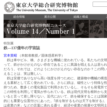
総合情報
展示公開
組織と構成
特別展
鉄―137億年の宇宙誌
宮本英昭
（本館准教授／固体惑星科学）
鉄は車やビル、橋、さまざまな機械に使われている。私たちの文
って、鉄がかけがえのない存在であることに異議を唱える人は居ら
だろう。それでは、どのようにかけがえのない存在なのか？この問
えることは、実は難しい。
鉄は安価でありながら高い強度を持つために、建築物や機械の構
える素材として広く使われている。さらに鉄は、磁性という特殊な
持つため、数多くの電化製品で利用されているし、そもそも発電所
この特性を利用して電気が作られている。鉄は現代文明を根幹から
いると言って差し障りない。近代において、鉄を確保することは国
的にも重要な位置付けにあった。｢鉄を制するものは天下を制する｣
は産業の米」などの言葉に表れる通り、経済や産業の発展や文明同