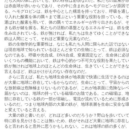
たち人間の体においても、鉄の存在は必須なのだ。私たちの血液が
は赤血球が赤いからであり、その中に含まれるヘモグロビンが原因
る。ヘモグロビンは、鉄を中心とした構造を持っており、呼吸を通
り入れた酸素を体の隅々まで運ぶという重要な役割を担っている。
運ばれた酸素を用いて、体の隅々でエネルギーが作り出されるが、
きも鉄が鍵を握る。私たちの活動の基盤となるエネルギーは、鉄を
生み出されている。鉄が無ければ、私たちは生きてゆくことができ
鉄は人間にとって、それほど重要な元素なのだ。
鉄の生物学的な重要性は、なにも私たち人間に限られた話ではな
は現在地球で知られているほとんど全ての生物にとって、鉄は必須
なのである。呼吸や光合成、DNA合成、窒素固定など、生命体に必
いくつもの機能において、鉄は中心的かつ不可欠な役割を果たして
鉄が無ければ地球上のほとんどの生命体は、生きていくことができ
言えるほど、鉄はかけがえのない存在なのだ。
さらに言えば、私たち地球生命体が地表面で快適に生活できるの
が大量に地球に存在しているからなのだ。生命にとって、宇宙から
な放射線は危険極まりないものであるが、これが地表面に危険なレ
届かないのは、地球の持っている磁場のお陰である。この磁場は、
部に存在している鉄の一部が溶融し、電流が流れているために形成
いるのだ。つまり地球内部の大量の鉄が、地球表層を生命に安全な
と変えていると言える。
大量の鉄と書いたが、どれほど多いのだろうか？野山を歩いてい
特に鉄を見かけることは無いため、鉄がそれほど大量に地球に存在
ると言われると意外に思うかもしれない。これは地球の鉄の多くが